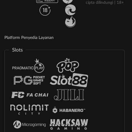
cipta dilindungi | 18+
Platform Penyedia Layanan
Slots