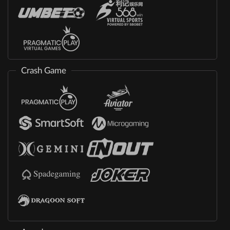
Crash Game