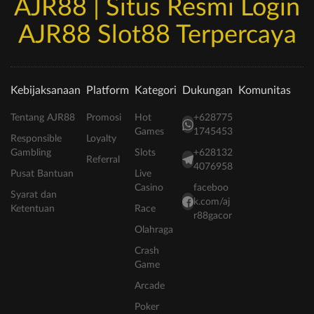
AJR88 | Situs Resmi Login
AJR88 Slot88 Terpercaya
Kebijaksanaan
Platform
Kategori
Dukungan
Komunitas
Tentang AJR88
Promosi
Hot
+628775
Games
1745453
Responsible
Loyalty
Gambling
Slots
+628132
Referral
4076958
Pusat Bantuan
Live
Casino
faceboo
Syarat dan
k.com/aj
Ketentuan
Race
r88gacor
Olahraga
Crash
Game
Arcade
Poker