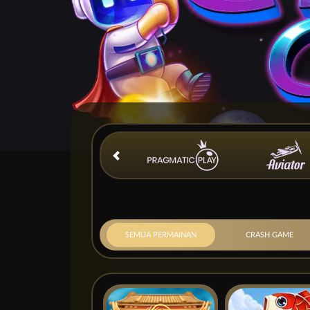
SEMUA PERMAINAN
CRASH GAME