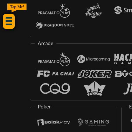
Tap Me!
Arcade
Poker
E