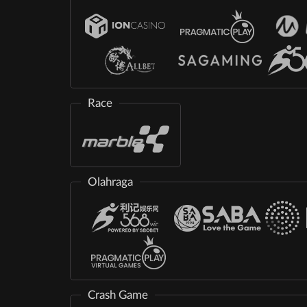
Race
Olahraga
Crash Game