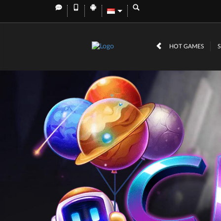
HOT GAMES