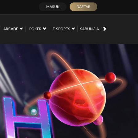
MASUK
DAFTAR
PROMOSI
ARCADE
POKER
E-SPORTS
SABUNG AYAM