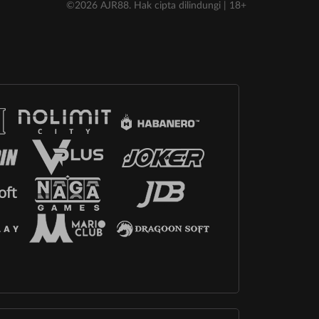
©2026 AJR88. Hak cipta dilindungi | 18+