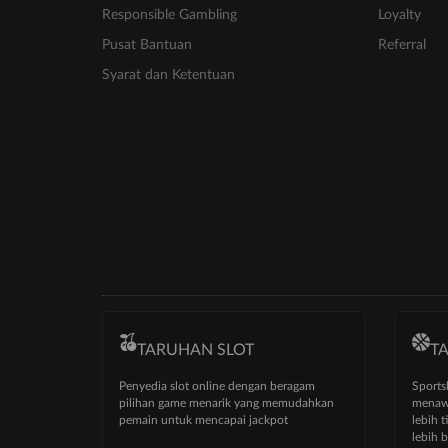
Responsible Gambling
Loyalty
Pusat Bantuan
Referral
Syarat dan Ketentuan
TARUHAN SLOT
T
Penyedia slot online dengan beragam
Sports
pilihan game menarik yang memudahkan
menawa
pemain untuk mencapai jackpot
lebih 
lebih 