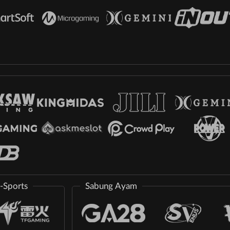
-Sports
Sabung Ayam