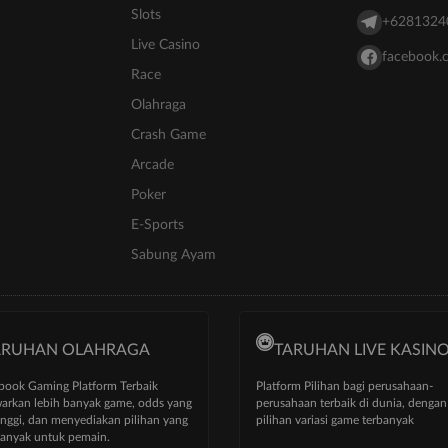
Slots
+6281324
Live Casino
facebook.
Race
Olahraga
Crash Game
Arcade
Poker
E-Sports
Sabung Ayam
ARUHAN OLAHRAGA
TARUHAN LIVE KASIN
book Gaming Platform Terbaik
Platform Pilihan bagi perusahaan-
rkan lebih banyak game, odds yang
perusahaan terbaik di dunia, dengan
tinggi, dan menyediakan pilihan yang
pilihan variasi game terbanyak
banyak untuk pemain.