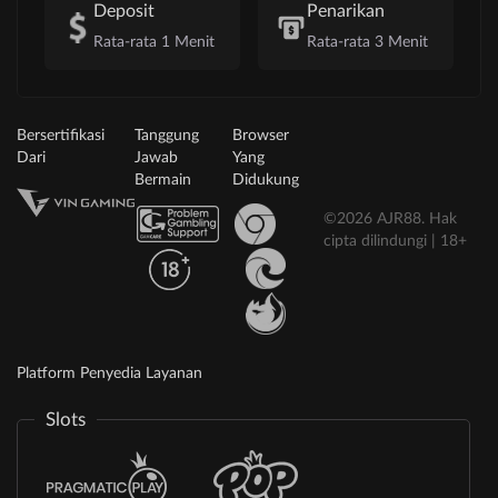
Deposit
Penarikan
Rata-rata 1 Menit
Rata-rata 3 Menit
Bersertifikasi
Tanggung
Browser
Dari
Jawab
Yang
Bermain
Didukung
©2026 AJR88. Hak
cipta dilindungi | 18+
Platform Penyedia Layanan
Slots