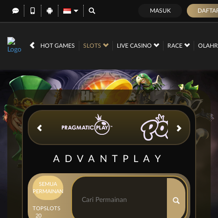
MASUK
DAFTA
IDR
12,688,907,
HOT GAMES
SLOTS
LIVE CASINO
RACE
OLAH
ADVANTPLAY
SEMUA
PERMAINAN
TOP
SLOTS
20