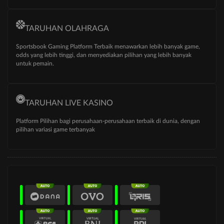
TARUHAN OLAHRAGA
Sportsbook Gaming Platform Terbaik menawarkan lebih banyak game,
odds yang lebih tinggi, dan menyediakan pilihan yang lebih banyak
untuk pemain.
TARUHAN LIVE KASINO
Platform Pilihan bagi perusahaan-perusahaan terbaik di dunia, dengan
pilihan variasi game terbanyak