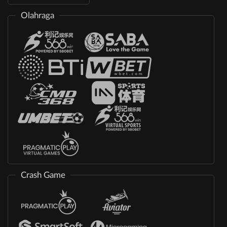
Olahraga
Crash Game