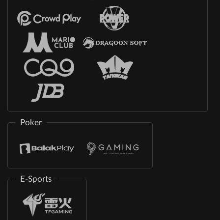
Poker
E-Sports