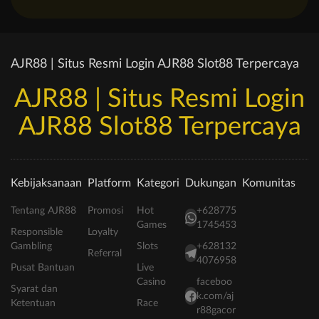
AJR88 | Situs Resmi Login AJR88 Slot88 Terpercaya
AJR88 | Situs Resmi Login
AJR88 Slot88 Terpercaya
Kebijaksanaan
Platform
Kategori
Dukungan
Komunitas
Tentang AJR88
Promosi
Hot
+628775
Games
1745453
Responsible
Loyalty
Gambling
Slots
+628132
Referral
4076958
Pusat Bantuan
Live
Casino
faceboo
Syarat dan
k.com/aj
Ketentuan
Race
r88gacor