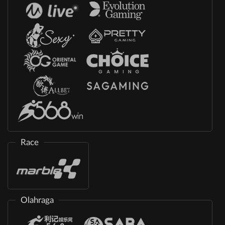
Race
Olahraga