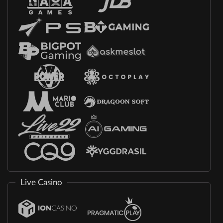
Live Casino