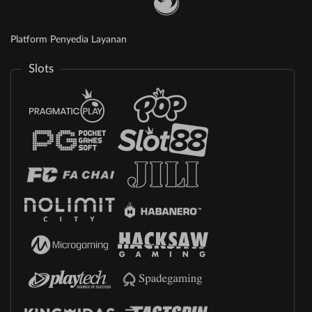
Platform Penyedia Layanan
Slots