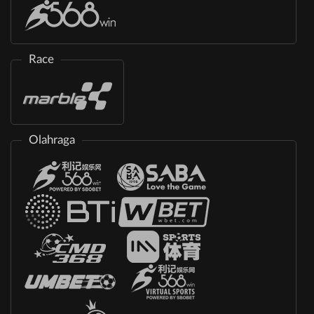
Race
Olahraga