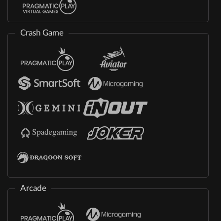
Crash Game
Arcade