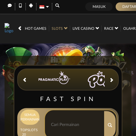
MASUK
DAFTA
IDR
12,664,992,
HOT GAMES
SLOTS
LIVE CASINO
RACE
OLAH
FAST SPIN
SEMUA
PERMAINAN
TOP
SLOTS
20