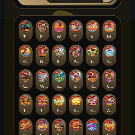
The Great Safari
Royale House
Wild Calavera
Caribbean Riches
Adventure To The West
Mahjong Princess
Golden Moon Empire
Neko Riches
Royal Katt
Poker Ways
Jungle Quest
Yeti Boom
Gold Rush Cowboys
Wild Wet Win
Spirit of the Sea
Goal Go Win
Ranger Showdown
City of Jewels
Tiki Rush
The Nutcrackers
Farm Of Fortune
Spin and Win
Sexy Vegas
Alien Smash