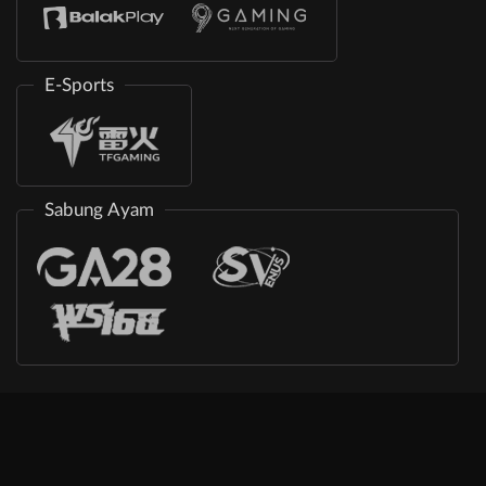
E-Sports
Sabung Ayam