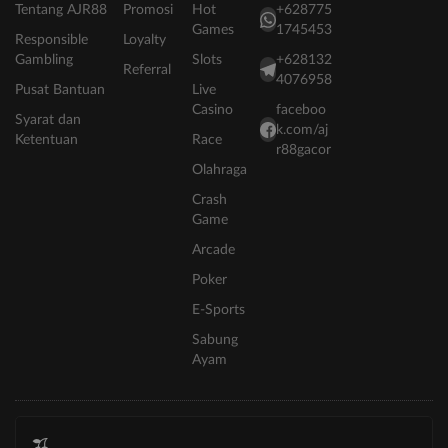
Tentang AJR88
Promosi
Hot
+628775
Games
1745453
Responsible
Loyalty
Gambling
Slots
+628132
Referral
4076958
Pusat Bantuan
Live
Casino
faceboo
Syarat dan
k.com/aj
Ketentuan
Race
r88gacor
Olahraga
Crash
Game
Arcade
Poker
E-Sports
Sabung
Ayam