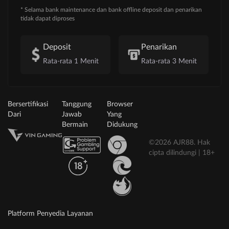
* Selama bank maintenance dan bank offline deposit dan penarikan
tidak dapat diproses
Deposit
Penarikan
Rata-rata 1 Menit
Rata-rata 3 Menit
Bersertifikasi
Tanggung
Browser
Dari
Jawab
Yang
Bermain
Didukung
©2026 AJR88. Hak
cipta dilindungi | 18+
Platform Penyedia Layanan