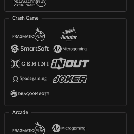
Crash Game
Arcade