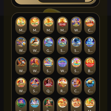
Mahjong Gold: Dragon
Mahjong Gold: Phoenix
Mahjong Gold: Lion
Mahjong Gold: Tiger
Wonders of Giza Pyramid
CaiShen Mega Fortune
Wonders of Machu Picchu
Wonder of Hanging Garden
God's Gambit: Poseidon
Space Quest: Earth
Space Quest: Moon
Space Quest: Neptune
Wonders of Colosseum
Wonders of Grand Canyon
Slithering Riches
Wonders of Taj Mahal
Sugar Strike
Blitz Coin: Hold & Win
Wild Bounty Queen
Space Quest: Mars
Queen Femida 2
Royale Ace
Clash of Olympus
Crypto Coin