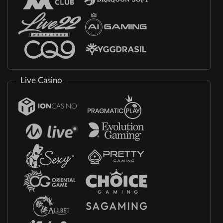
Live Casino