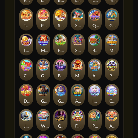
Kraken Queen
Into The Fay: Nixie
Bloodmoon Amazonia
Lucky Cat Slot4D
Lion Dance Slot4D
Macau Slot4D
Tiger Slot4D
Phoenix Slot4D
Slot4D
Shipwrecked Riches
Quantum Of Giza
Great Wall of Meta Dragon
Lucky Coins
Mahjong Style
Kingdom of Luck
Sanctum Of Savanah
Bonsai of the Riches
Mobox Olympia
Candy Bomb
Goal Rush
Black Pink (B.P.) in Metaverse
Mask of Truth Jumboways
Axie Universe
Panda Realm
Dragon FAFAFA
God's Gambit : Hades
God's Gambit Zeus
Apes Squad
Into the Fay: Snowie
Classic Diamond X5
Jarvis
Winter Winnings
Queen Femida
Fortune Dance
Princess and the Evil Witch
Advent of the Dragon