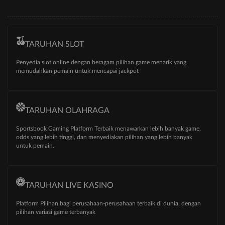
TARUHAN SLOT
Penyedia slot online dengan beragam pilihan game menarik yang
memudahkan pemain untuk mencapai jackpot
TARUHAN OLAHRAGA
Sportsbook Gaming Platform Terbaik menawarkan lebih banyak game,
odds yang lebih tinggi, dan menyediakan pilihan yang lebih banyak
untuk pemain.
TARUHAN LIVE KASINO
Platform Pilihan bagi perusahaan-perusahaan terbaik di dunia, dengan
pilihan variasi game terbanyak