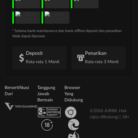
* Selama bank maintenance dan bank offline deposit dan penarikan
tidak dapat diproses
Deposit
Penarikan
Rata-rata 1 Menit
Rata-rata 3 Menit
Bersertifikasi
Tanggung
Browser
Dari
Jawab
Yang
Bermain
Didukung
©2026 AJR88. Hak
cipta dilindungi | 18+