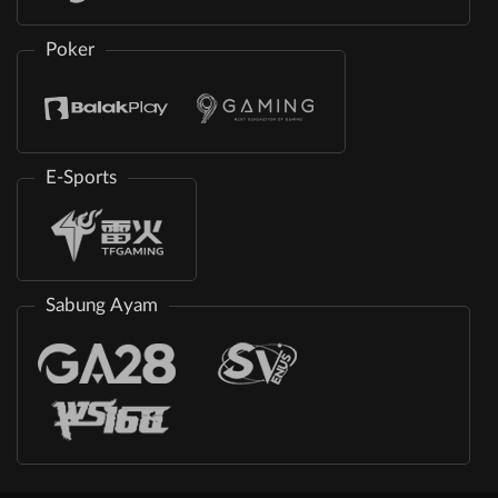
Poker
E-Sports
Sabung Ayam