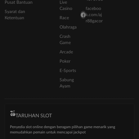
Pusat Bantuan
Live
Casino
faceboo
Syarat dan
k.com/aj
Ketentuan
Race
r88gacor
Olahraga
Crash
Game
Arcade
Poker
E-Sports
Sabung
Ayam
TARUHAN SLOT
Penyedia slot online dengan beragam pilihan game menarik yang
memudahkan pemain untuk mencapai jackpot