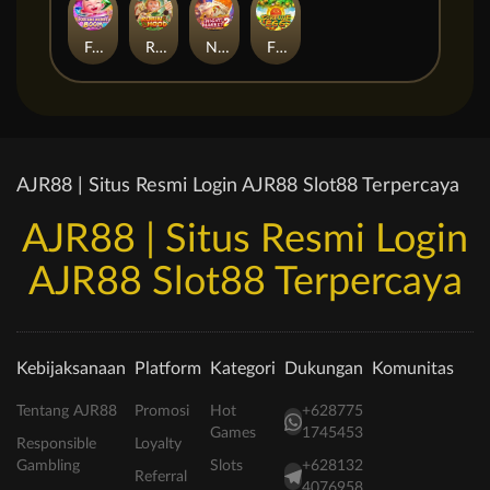
Fortune Money Boom
ROBIN HOOD
NIGHT MARKET 2
FORTUNE EGG
AJR88 | Situs Resmi Login AJR88 Slot88 Terpercaya
AJR88 | Situs Resmi Login
AJR88 Slot88 Terpercaya
Kebijaksanaan
Platform
Kategori
Dukungan
Komunitas
Tentang AJR88
Promosi
Hot
+628775
Games
1745453
Responsible
Loyalty
Gambling
Slots
+628132
Referral
4076958