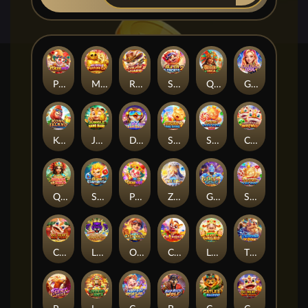
Poker Win
MUSCLE FORTUNE CAT
REVOLVER HARE
SUPER ELEMENTS 2
Queen of Inca 2
GOLDEN IDOL
KONG ISLAND
JUNGLE BANG BANG
DJ BOOM BOOM
Sugar Bang Bang 2
SUGAR BANG BANG PLUS
Chinese New Year Moreways
Queen of Inca
SUPER ELEMENTS
POKER WIN 2
ZEUS
GOLDEN GENIE
SUGAR BANG BANG
CHINESE NEW YEAR
LUXURY GOLDEN PANTHER
OPEN VAULT
CHILIHUAHUA
LUCKY FORTUNES
TREASURES OF ODIN