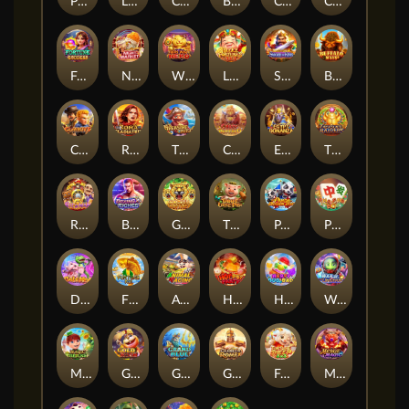
PHOENIX FEVER
LEGEND OF INCA
CYBER GOD OF FORTUNE⁺
BAD RICH WOLF
CATLA'S MONEY MACHINE
CHINESE NEW YEAR 2
Fortune Goddess
NIGHT MARKET
WIN WIN NEKO
Lucky Fortune 3x3
SWORD OF KING
BUFFALO WAYS
COWBOYS
Roma Gladiatrix
TREASURE CRUISE
CRAZY BUFFALO
EGYPT BONANZA
TREASURE RAIDERS
RICH ＭAN
Boxing Riches
GOLDEN PANTHER
THREE LITTLE PIGS
PANDA DRAGON BOAT
PONG PONG HU
DA LE MEN
FORTUNE KOI
ANIMAL RACING
HOT POT PARTY
HAPPY DUO BAO
WAR OF THE UNIVERSE
MAGIC BEANS
GOLD RUSH
GRAND BLUE
GLORY OF ROME
Fortune Sheep
MERGE MAGIC